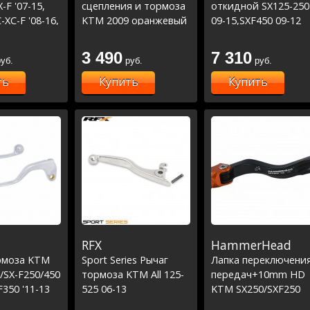
-F '07-15,
сцепления и тормоза
откидной SX125-250
-XC-F '08-16,
KTM 2009 оранжевый
09-15,SXF450 09-12
-16
/TC125 14-21, FC250-
450 16-21,FE250-
3 490
7 310
уб.
руб.
руб.
450,TE150-300 17-21
ть
Купить
Купить
RFX
HammerHead
рмоза KTM
Sport Series Рычаг
Лапка переключени
/SX-F250/450
тормоза KTM All 125-
передач+10mm HD
F350 '11-13
525 06-13
KTM SX250/SXF250
OEM