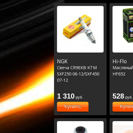
NGK
Hi-Flo
Свеча CR9EKB KTM
Масляный
SXF250 06-12/SXF450
HF652
07-12
1 310
528
руб.
руб.
Купить
Купи