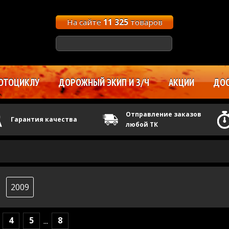
На сайте
11 325
товаров
ОТОЦИКЛУ
ДОРОЖНЫЙ ЭКИП И З/Ч
АКЦИИ
ДОС
Отправление заказов
Гарантия качества
любой ТК
2009
4
5
8
...