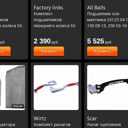
Factory links
All Balls
Комплект
Подшипник оси
иков
подшипников
маятника SX125 04-1
 колеса SX-
переднего колеса SX-
150 09-15, 250 03-16
 EXC 03-05,
SXF 03-23, EXC 03-05,
SXF250 05-15, 350 11
2, TC-FC-FE-
EXCF 12-22, TC-FC-FE-
15, 450 07-12 #
2 390
5 525
уб.
руб.
руб.
,MC-MCF 21-
TE 14-23 ,MC-MCF 21-
EXC250-300 04-08 #
RR300 2T 13-
23 ,Beta RR300 2T 13-
EXCF250 12-16 /TC12
ть
Купить
Купить
 15-22 Racing
22, Xtr300 15-22 (25-
250 14-16, FC250-350
1402)
14-15, FE250-350 14-
16, TE250-300 14-16
Wirtz
Scar
диаторa
Комплект рычагов
Рычаг сцепления