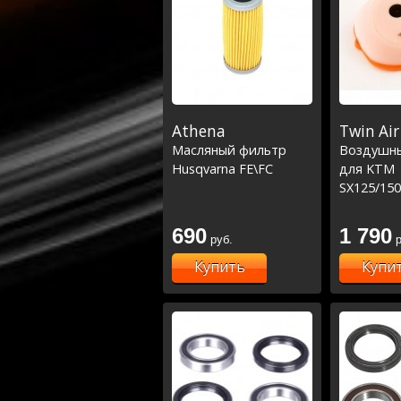
Athena
Twin Air
Масляный фильтр
Воздушн
Husqvarna FE\FC
для KTM
SX125/150
SX-F250 '
'07-10
690
1 790
руб.
р
Купить
Купи