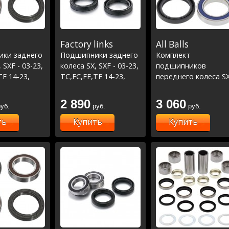
Factory links
All Balls
ки заднего
Подшипники заднего
Комплект
 SXF - 03-23,
колеса SX, SXF - 03-23,
подшипников
TE 14-23,
TC,FC,FE,TE 14-23,
переднего колеса SX
C,ECF 21-23
MC,MCF,EC,ECF 21-23
SXF 03-23, EXC 03-05,
e
(25-1273)
EXCF 12-22, TC-FC-FE
2 890
3 060
уб.
руб.
руб.
TE 14-23 ,MC-MCF 21
23 ,Beta RR300 2T 13
ть
Купить
Купить
22, Xtr300 15-22