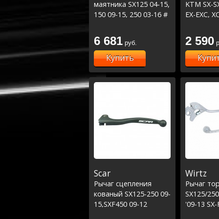
маятника SX125 04-15,
KTM SX-SX
150 09-15, 250 03-16 #
EX-EXC, XC
SXF250 05-15, 350 11-
TE-FE '14
15, 450 07-12 #
6 681
2 590
руб.
р
EXC250-300 04-08 #
EXCF250 12-16 /TC125-
Купить
Купи
250 14-16, FC250-350
14-15, FE250-350 14-
16, TE250-300 14-16
Scar
Wirtz
Рычаг сцепления
Рычаг то
кованый SX125-250 09-
SX125/250
15,SXF450 09-12
'09-13 SX-
/TC125 14-21, FC250-
BREMBO 