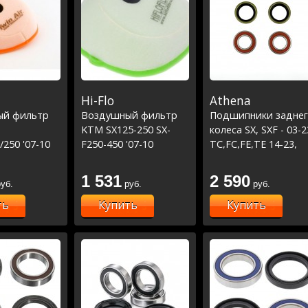
Hi-Flo
Athena
ый фильтр
Воздушный фильтр
Подшипники задне
KTM SX125-250 SX-
колеса SX, SXF - 03-2
/250 '07-10
F250-450 '07-10
TC,FC,FE,TE 14-23,
08-10 SX-F450
MC,MCF,EC,ECF 21-2
1 531
2 590
уб.
руб.
руб.
ть
Купить
Купить