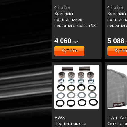
Chakin
Chakin
Комплект
Комплект
подшипников
подшипн
переднего колеса SX-
переднего
SXF 03-23, EXC 03-05,
SXF 03-23,
EXCF 12-22, TC-FC-FE-
EXCF 12-2
4 060
5 088
руб.
р
TE 14-23 ,MC-MCF 21-
TE 14-23 
23 ,Beta RR300 2T 13-
23 ,Beta 
Купить
Купи
22, Xtr300 15-22
22, Xtr300
Line
BWX
Twin Air
Подшипник оси
Сетка ра