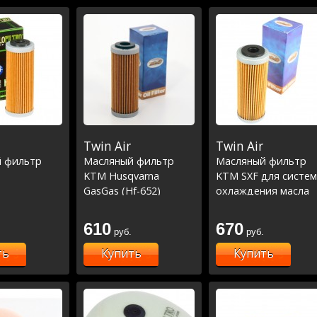
Twin Air
Twin Air
 фильтр
Масляный фильтр
Масляный фильтр
KTM Husqvarna
KTM SXF для систе
GasGas (Hf-652)
охлаждения масла
610
670
руб.
руб.
ть
Купить
Купить