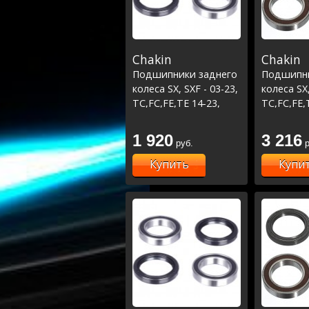
Chakin
Chakin
Подшипники заднего
Подшипни
колеса SX, SXF - 03-23,
колеса SX,
TC,FC,FE,TE 14-23,
TC,FC,FE,
MC,MCF,EC,ECF 21-23
MC,MCF,E
Racing Lin
1 920
3 216
руб.
р
Купить
Купи