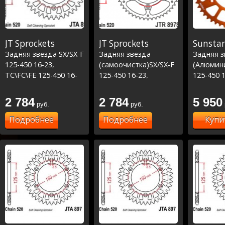
JT Sprockets
JT Sprockets
Sunstar
Задняя звезда SX/SX-F
Задняя звезда
Задняя з
125-450 16-23,
(самоочистка)SX/SX-F
(Алюмини
TC\FC\FE 125-450 16-
125-450 16-23,
125-450 1
23
TC\FC\FE 125-450 16-
TC\FC\FE
23
19 - ора
2 784
2 784
5 950
руб.
руб.
Подробнее
Подробнее
Купи