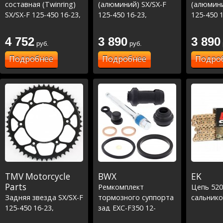
составная (Twinring)
(алюминий) SX/SX-F
(алюмини
SX/SX-F 125-450 16-23,
125-450 16-23,
125-450 1
TC\FC\FE 125-450 16-
TC\FC\FE 125-450 16-
TC\FC\FE
23 ,
23 ,
23 ,
4 752
3 890
3 890
руб.
руб.
MC/MCF/EC/ECF/EX
MC/MCF/EC/ECF/EX
MC/MCF/
125-450 21-23 Серый
125-450 21-23 черная
125-450 
Подробнее
Подробнее
Подро
TMV Motorcycle
BWX
EK
Parts
Ремкомплект
Цепь 52
Задняя звезда SX/SX-F
тормозного суппорта
сальнико
125-450 16-23,
зад EXC-F350 12-
TC\FC\FE 125-450 16-
16,SXF350 11-