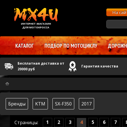
На са
ИНТЕРНЕТ-МАГАЗИН
ДЛЯ МОТОКРОССА
КАТАЛОГ
ПОДБОР ПО МОТОЦИКЛУ
ДОРОЖНЫ
Бесплатная доставка от
Гарантия качества
20000 руб
Бренды
KTM
SX-F350
2017
1
2
3
4
5
6
7
Страницы: