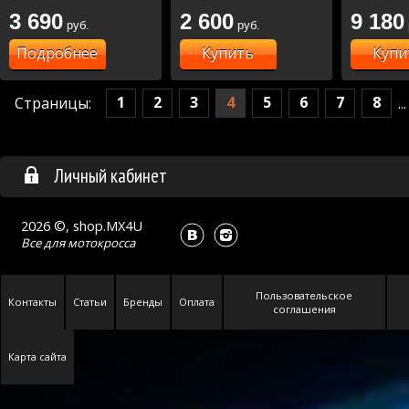
23 ,
22,SXF450 07-22 (18-
3 690
2 600
9 180
руб.
руб.
MC/MCF/EC/ECF/EX
3048)
125-450 21-23
Подробнее
Купить
Купи
1
2
3
4
5
6
7
8
Страницы:
...
Личный кабинет
2026 ©, shop.MX4U
Все для
мотокросса
Пользовательское
Контакты
Статьи
Бренды
Оплата
соглашения
Карта сайта