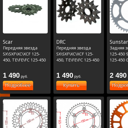
Scar
DRC
Sunstar
Передняя звезда
Передняя звезда
Задняя з
SX\SXF\XC\XCF 125-
SX\SXF\XC\XCF 125-
125-450 
450, TE\FE\FC 125-450
450, TE\FE\FC 125-450
125-450 
MC/MCF 125-450 2000-
2026
1 490
1 490
2 490
руб.
руб.
Подробнее
Купить
Подро