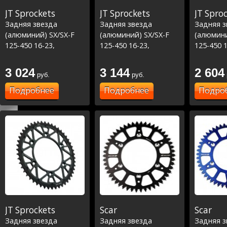
JT Sprockets
JT Sprockets
JT Spro
Задняя звезда
Задняя звезда
Задняя з
(алюминий) SX/SX-F
(алюминий) SX/SX-F
(алюмини
125-450 16-23,
125-450 16-23,
125-450 1
TC\FC\FE 125-450 16-
TC\FC\FE 125-450 16-
TC\FC\FE
23 ,
23 ,
23 ,
3 024
3 144
2 604
руб.
руб.
MC/MCF/EC/ECF/EX
MC/MCF/EC/ECF/EX
MC/MCF/
125-450 21-23 Синий
125-450 21-23
125-450 
Подробнее
Подробнее
Подро
Красный
JT Sprockets
Scar
Scar
Задняя звезда
Задняя звезда
Задняя з