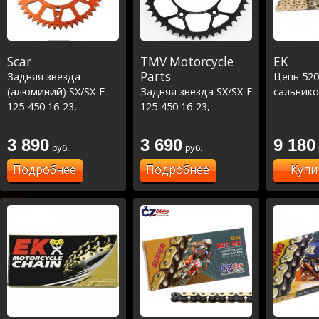
Scar
TMV Motorcycle
EK
Parts
Задняя звезда
Цепь 52
(алюминий) SX/SX-F
Задняя звезда SX/SX-F
сальнико
125-450 16-23,
125-450 16-23,
TC\FC\FE 125-450 16-
TC\FC\FE 125-450 16-
23 ,
23 ,
3 890
3 690
9 180
руб.
руб.
MC/MCF/EC/ECF/EX
MC/MCF/EC/ECF/EX
125-450 21-23
125-450 21-23
Подробнее
Подробнее
Купи
оранжевая