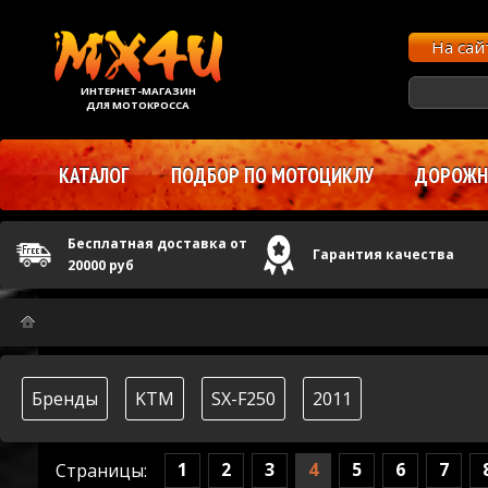
На са
ИНТЕРНЕТ-МАГАЗИН
ДЛЯ МОТОКРОССА
КАТАЛОГ
ПОДБОР ПО МОТОЦИКЛУ
ДОРОЖНЫ
Бесплатная доставка от
Гарантия качества
20000 руб
Бренды
KTM
SX-F250
2011
1
2
3
4
5
6
7
Страницы: