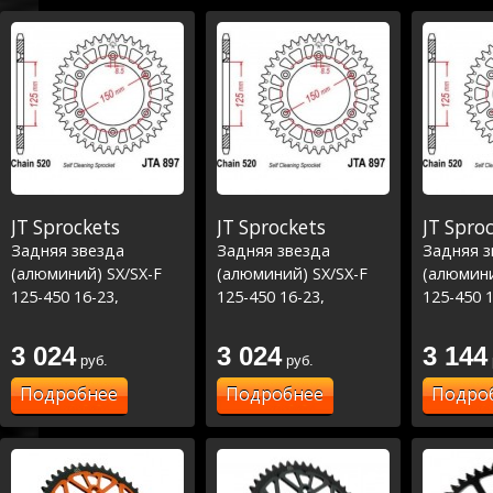
JT Sprockets
JT Sprockets
JT Spro
Задняя звезда
Задняя звезда
Задняя з
(алюминий) SX/SX-F
(алюминий) SX/SX-F
(алюмини
125-450 16-23,
125-450 16-23,
125-450 1
TC\FC\FE 125-450 16-
TC\FC\FE 125-450 16-
TC\FC\FE
23 ,
23 ,
23 ,
3 024
3 024
3 144
руб.
руб.
MC/MCF/EC/ECF/EX
MC/MCF/EC/ECF/EX
MC/MCF/
125-450 21-23
125-450 21-23 Синий
125-450 
Подробнее
Подробнее
Подро
Оранжевый
Красный