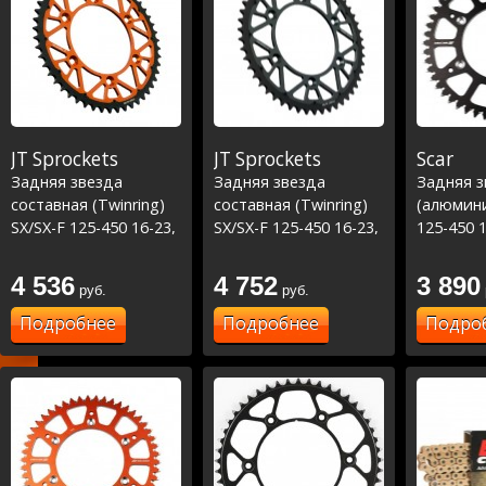
JT Sprockets
JT Sprockets
Scar
Задняя звезда
Задняя звезда
Задняя з
составная (Twinring)
составная (Twinring)
(алюмини
SX/SX-F 125-450 16-23,
SX/SX-F 125-450 16-23,
125-450 1
TC\FC\FE 125-450 16-
TC\FC\FE 125-450 16-
TC\FC\FE
23 ,
23 ,
23 ,
4 536
4 752
3 890
руб.
руб.
MC/MCF/EC/ECF/EX
MC/MCF/EC/ECF/EX
MC/MCF/
125-450 21-23
125-450 21-23 Серый
125-450 
Подробнее
Подробнее
Подро
Оранжевый