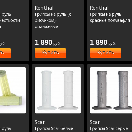
Renthal
Renthal
 руль
Грипсы на руль (с
Грипсы на руль
жесткости
рисунком)-
красные полувафля
и
оранжевые
1 890
1 890
уб.
руб.
руб.
ть
Купить
Купить
Scar
Scar
 руль
Грипсы Scar белые
Грипсы Scar серые