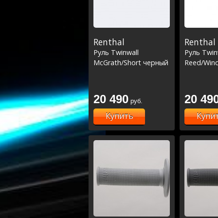
Renthal
Renthal
Руль Twinwall
Руль Twin
McGrath/Short черный
Reed/Win
20 490
20 49
руб.
Купить
Купи