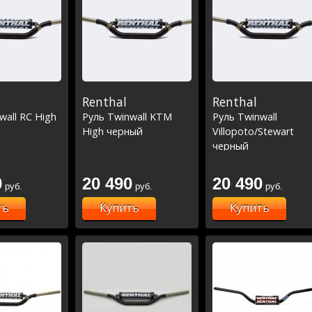
-14 (57-105)
Renthal
Renthal
wall RC High
Руль Twinwall KTM
Руль Twinwall
High черный
Villopoto/Stewart
черный
0
20 490
20 490
руб.
руб.
руб.
ть
Купить
Купить