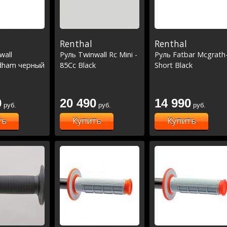
Renthal
Renthal
wall
Руль Twinwall Rc Mini -
Руль Fatbar Mcgrath
dham черный
85Cc Black
Short Black
0
20 490
14 990
руб.
руб.
руб.
ть
Купить
Купить