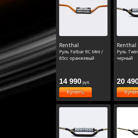
CRF450 09
Renthal
Renthal
Руль Fatbar RC Mini /
Руль Twin
85сс оранжевый
черный
14 990
20 49
руб.
Купить
Купи