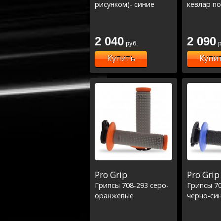
рисунком)- синие
кевлар п
2 040
2 090
руб.
р
Купить
Купи
Pro Grip
Pro Grip
Грипсы 708-293 серо-
Грипсы 7
оранжевые
черно-си