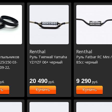
Renthal
Renthal
 пыльников
Руль Twinwall Yamaha
Руль Fatbar RC Mini /
25/250 03-
YZ/YZF 06+ черный
85сс черный
09-22,
-22,SXF350
450 07-22
20 490
9 290
уб.
руб.
руб.
-21, TC250
50-450 14-
ть
Купить
Купить
300 15-19
0 04-
-450 04-22
0-14,