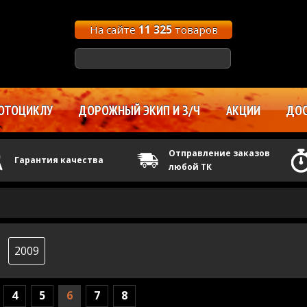
На сайте
11 325
товаров
ОТОЦИКЛУ
ДОРОЖНЫЙ ЭКИП И З/Ч
АКЦИИ
ДОС
Отправление заказов
Гарантия качества
любой ТК
2009
4
5
6
7
8