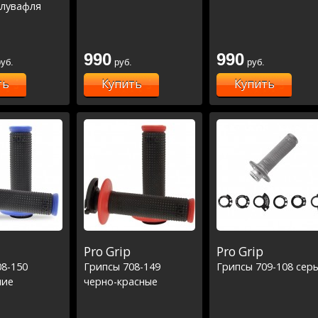
олувафля
990
990
уб.
руб.
руб.
ть
Купить
Купить
Pro Grip
Pro Grip
08-150
Грипсы 708-149
Грипсы 709-108 сер
ние
черно-красные