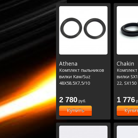
Athena
Chakin
Комплект пыльников
Комплект
вилки Kaw/Suz
вилки SX1
48X58.5X7,5/10
22, SX150 
SXF250 05
11-22,SXF
2 780
1 776
руб.
р
#TC125 14
10-21,FC2
Купить
Купи
22#EC250-
#YZ125-25
22,YZF250
#CRF250 1