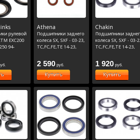
links
Athena
Chakin
ки рулевой
Подшипники заднего
Подшипники задне
KTM EXC200
колеса SX, SXF - 03-23,
колеса SX, SXF - 03-2
250 94-
TC,FC,FE,TE 14-23,
TC,FC,FE,TE 14-23,
 14-
MC,MCF,EC,ECF 21-23
MC,MCF,EC,ECF 21-2
 18-
2 590
1 920
уб.
руб.
руб.
 98-
 18-
ть
Купить
Купить
 12-
 17-
 12-16/SX125
50 09-
98-22/SX450
250 05-
 11-
 07-22 (22-