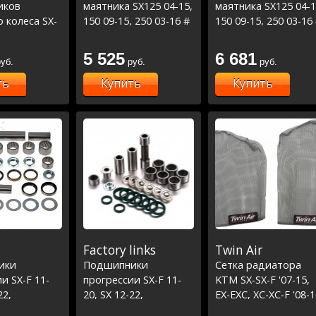
иков
маятника SX125 04-15,
маятника SX125 04-1
 колеса SX-
150 09-15, 250 03-16 #
150 09-15, 250 03-16
 EXC 03-05,
SXF250 05-15, 350 11-
SXF250 05-15, 350 11
2, TC-FC-FE-
15, 450 07-12 #
15, 450 07-12 #
5 525
6 681
уб.
руб.
руб.
,MC-MCF 21-
EXC250-300 04-08 #
EXC250-300 04-08 #
RR300 2T 13-
EXCF250 12-16 /TC125-
EXCF250 12-16 /TC12
ть
Купить
Купить
 15-22 (25-
250 14-16, FC250-350
250 14-16, FC250-350
14-15, FE250-350 14-
14-15, FE250-350 14-
16, TE250-300 14-16
16, TE250-300 14-16
Factory links
Twin Air
ики
Подшипники
Сетка радиаторa
и SX-F 11-
прогрессии SX-F 11-
KTM SX-SX-F '07-15,
22,
20, SX 12-22,
EX-EXC, XC-XC-F '08-1
 FC/FE 14-22
Husqvarna FC/FE 14-22
TE-FE '14-16