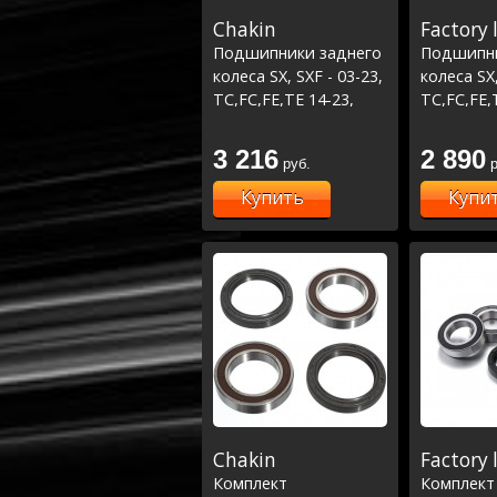
Chakin
Factory 
Подшипники заднего
Подшипни
колеса SX, SXF - 03-23,
колеса SX,
TC,FC,FE,TE 14-23,
TC,FC,FE,
MC,MCF,EC,ECF 21-23
MC,MCF,E
Racing Line
(25-1273)
3 216
2 890
руб.
р
Купить
Купи
Chakin
Factory 
Комплект
Комплект