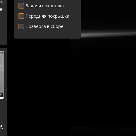
5,
Задняя покрышка
 #
-
Передняя покрышка
Траверса в сборе
5-
6,