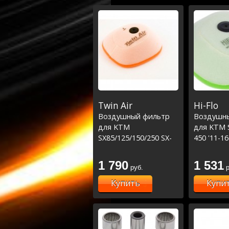
Twin Air
Hi-Flo
Воздушный фильтр
Воздушн
для KTM
для KTM S
SX85/125/150/250 SX-
450 '11-1
F250/350/450
TC/FC 85-
Husqvarna
1 790
1 531
руб.
р
TC85/125/250
FC250/350/450
Купить
Купи