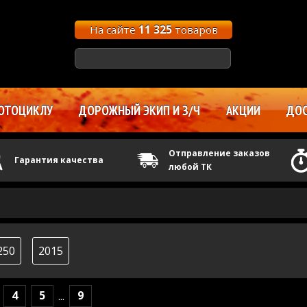
На сайте
11 325
товаров
ОТОЦИКЛУ
ДОРОЖНЫЙ ЭКИП И З/Ч
АКЦИИ
ДОС
Отправление заказов
Гарантия качества
любой ТК
250
2015
4
5
9
...