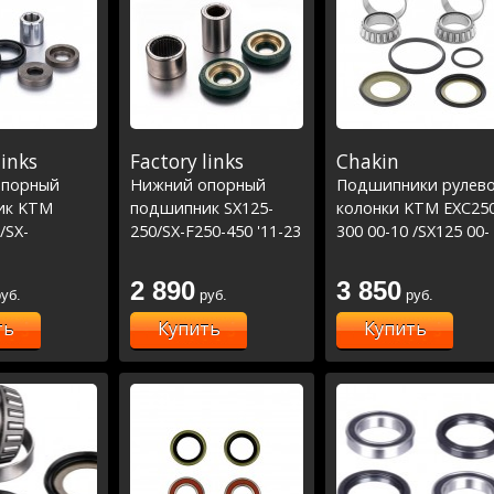
links
Factory links
Chakin
опорный
Нижний опорный
Подшипники рулев
ик KTM
подшипник SX125-
колонки KTM EXC25
/SX-
250/SX-F250-450 '11-23
300 00-10 /SX125 00-
450 '11-23
# FC/TC 14-22
23/SX150 08-23/SX25
#MC/MCF 21-23 (29-
00-23 /SXF250 03-
2 890
3 850
уб.
руб.
руб.
5090)
23/SXF350 11-23
/SXF450 11-23 (22-
ть
Купить
Купить
1026)