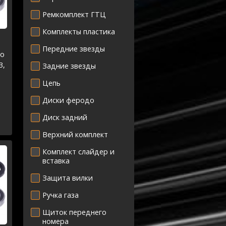
Ремкомплект ГТЦ
Комплекты пластика
Передние звезды
го
3,
Задние звезды
Цепь
3
Диски феродо
Диск задний
Верхний комплект
Комплект слайдер и
вставка
Защита вилки
Ручка газа
Щиток переднего
номера