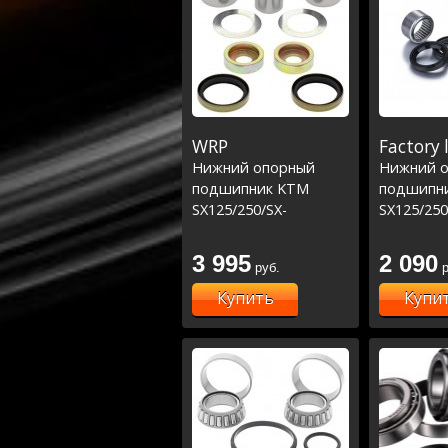
WRP
Factory 
Нижний опорный
Нижний 
подшипник KTM
подшипн
SX125/250/SX-
SX125/250
F250/350/450 '11-23
F250/350/
(29-5066)
(29-5066)
3 995
2 090
руб.
р
Купить
Купи