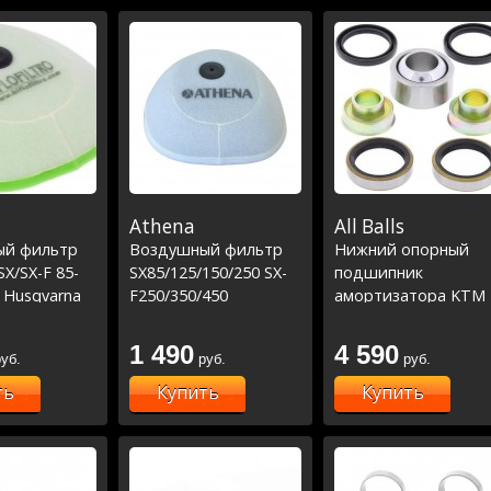
Athena
All Balls
ый фильтр
Воздушный фильтр
Нижний опорный
X/SX-F 85-
SX85/125/150/250 SX-
подшипник
6 Husqvarna
F250/350/450
амортизатора KTM
450 '14-17
Husqvarna
SX '98-11, SX-F250 '05
TC85/125/250
10, SX-SX-F450 '03-10
1 490
4 590
уб.
руб.
руб.
FC250/350/450
ть
Купить
Купить