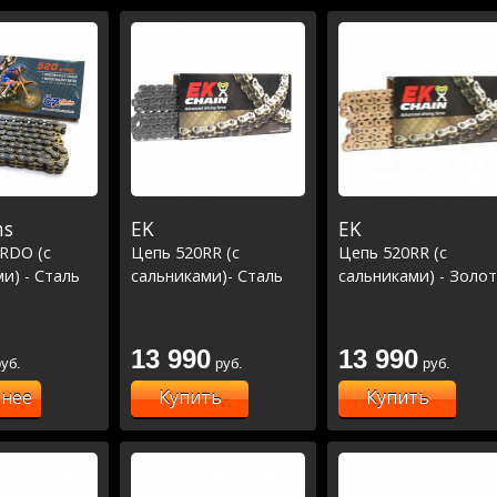
ns
EK
EK
RDO (с
Цепь 520RR (с
Цепь 520RR (с
и) - Сталь
сальниками)- Сталь
сальниками) - Золо
13 990
13 990
уб.
руб.
руб.
нее
Купить
Купить