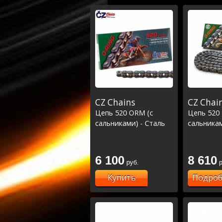
CZ Chains
CZ Chai
Цепь 520 ORM (с
Цепь 520 
сальниками) - Сталь
сальникам
6 100
8 610
руб.
р
Купить
Подроб