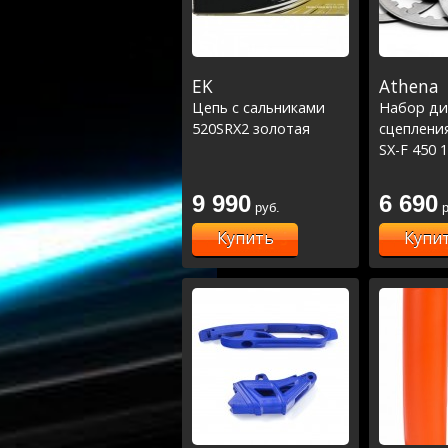
EK
Athena
Цепь с сальниками
Набор ди
520SRX2 золотая
сцеплени
SX-F 450 
9 990
6 690
руб.
р
Купить
Купи