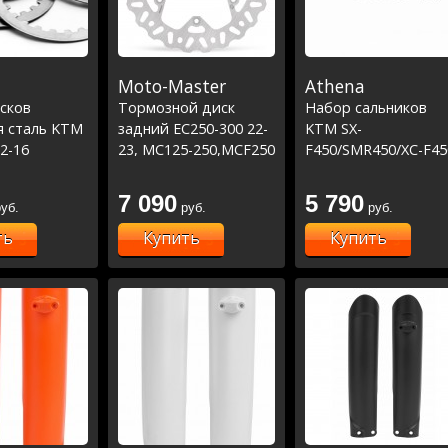
Moto-Master
Athena
сков
Тормозной диск
Набор сальников
я сталь KTM
задний EC250-300 22-
KTM SX-
12-16
23, MC125-250,MCF250
F450/SMR450/XC-F45
22-23 / FC250-450 14-
2014-15
23 /SXF250,450 03-
7 090
5 790
уб.
руб.
руб.
23,SXF350 11-
23,SX125,250 98-
ть
Купить
Купить
23,SX150 08-23 -
(220MM)