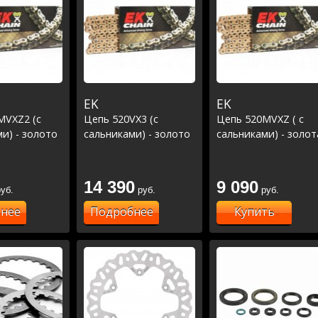
EK
EK
MVXZ2 (с
Цепь 520VX3 (с
Цепь 520MVXZ ( с
и) - золото
сальниками) - золото
сальниками) - золот
14 390
9 090
уб.
руб.
руб.
нее
Подробнее
Купить