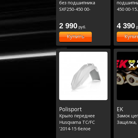
без подшипника
подшипни
SXF250-450 00-
450 00-15
15,EXCF250-500 00-16
00-16 /FC
/FC250-450 14-
15,FE250-
2 990
4 390
руб.
р
15,FE250-450 14-16
оранжева
Купить
Купи
Polisport
EK
Крыло переднее
Замок це
Husqvarna TC/FC
Защёлка,
'2014-15 белое