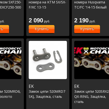
ком SXF250-
номера на KTM SX/SX-
номера Husqvarna
,EXCF250-500
F/XC 13-15
TC/FC '14-15 белый
250-450 14-
450 14-16
2 090
2 190
уб.
руб.
руб.
я
ть
Купить
Купить
EK
EK
пи 520MRD6,
Замок цепи 520MRD7
Замок цепи 520SRX2
 золото
SKJ, Защёлка, сталь
QX-RING, Защёлка,
сталь