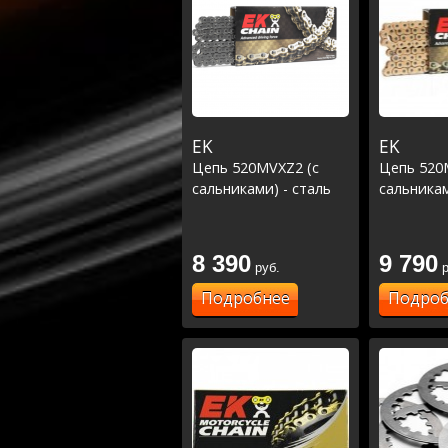
EK
EK
Цепь 520MVXZ2 (с
Цепь 520
сальниками) - сталь
сальникам
8 390
9 790
руб.
р
Подробнее
Подроб