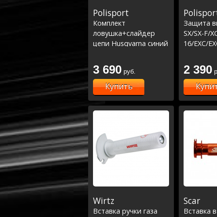
Polisport
Polispor
Комплект
Защита в
ловушка+слайдер
SX/SX-F/X
цепи Husqvarna синий
16/EXC/EX
TC/FC '14-16
16/Husqva
15-16/TE/
3 690
2 390
руб.
р
Купить
Купи
Wirtz
Scar
Вставка ручки газа
Вставка в