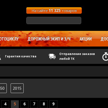
На сайте
11 325
товаров
ОТОЦИКЛУ
ДОРОЖНЫЙ ЭКИП И З/Ч
АКЦИИ
ДОС
Отправление заказов
Гарантия качества
любой ТК
450
2015
4
5
6
7
8
9