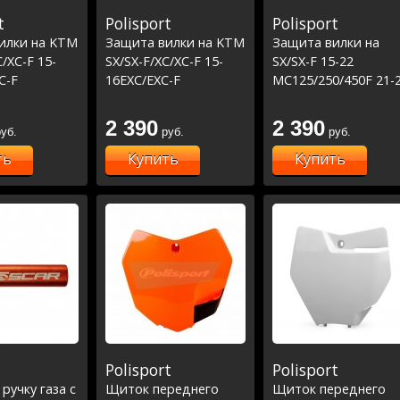
t
Polisport
Polisport
илки на KTM
Защита вилки на KTM
Защита вилки на
C/XC-F 15-
SX/SX-F/XC/XC-F 15-
SX/SX-F 15-22
C-F
16EXC/EXC-F
MC125/250/450F 21-
rna TC/FC
16/Husqvarna TC/FC
TC/FC 2015 черная
FE 16
15-16/TE/FE 16
2 390
2 390
уб.
руб.
руб.
ть
Купить
Купить
Polisport
Polisport
 ручку газа с
Щиток переднего
Щиток переднего