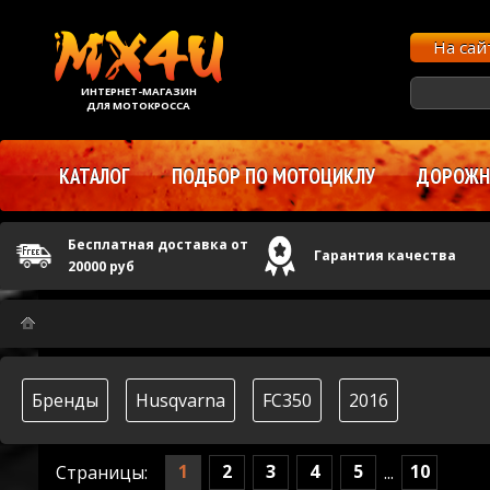
На са
ИНТЕРНЕТ-МАГАЗИН
ДЛЯ МОТОКРОССА
КАТАЛОГ
ПОДБОР ПО МОТОЦИКЛУ
ДОРОЖНЫ
Бесплатная доставка от
Гарантия качества
20000 руб
Бренды
Husqvarna
FC350
2016
1
2
3
4
5
10
Страницы:
...