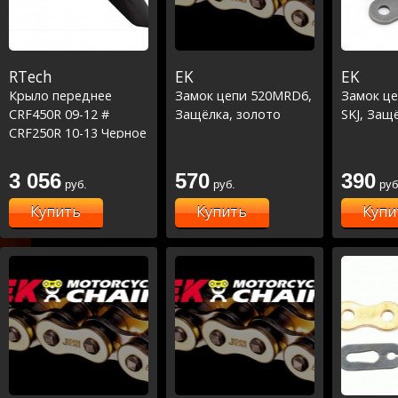
RTech
EK
EK
Крыло переднее
Замок цепи 520MRD6,
Замок ц
CRF450R 09-12 #
Защёлка, золото
SKJ, Защ
CRF250R 10-13 Черное
3 056
570
390
руб.
руб.
руб
Купить
Купить
Купи