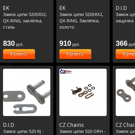
EK
EK
D.I.D
Замок цепи 520SRX2,
Замок цепи 520SRX2,
Замок це
QX-RING, заклёпка,
QX-RING, Заклёпка,
защелка
сталь
золото
830
910
366
руб.
руб.
руб
Купить
Купить
Купи
D.I.D
CZ Chains
CZ Chai
Замок цепи 520 RJ -
Замок цепи 520 ORH -
Замок це