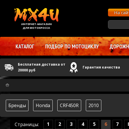
На са
ИНТЕРНЕТ-МАГАЗИН
ДЛЯ МОТОКРОССА
КАТАЛОГ
ПОДБОР ПО МОТОЦИКЛУ
ДОРОЖНЫ
Бесплатная доставка от
Гарантия качества
20000 руб
Бренды
Honda
CRF450R
2010
1
2
3
4
5
6
7
Страницы: