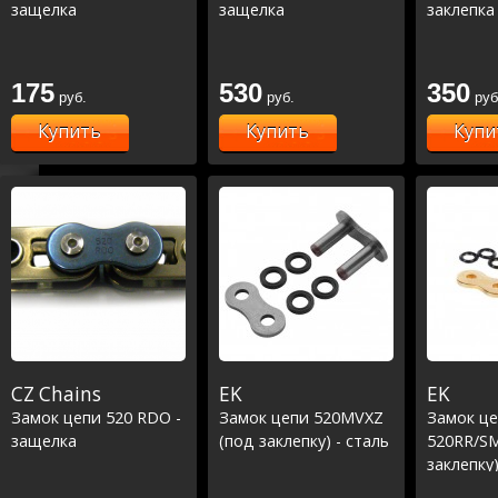
защелка
защелка
заклепка
175
530
350
руб.
руб.
руб
Купить
Купить
Купи
CZ Chains
EK
EK
Замок цепи 520 RDO -
Замок цепи 520MVXZ
Замок ц
защелка
(под заклепку) - сталь
520RR/SM
заклепку)