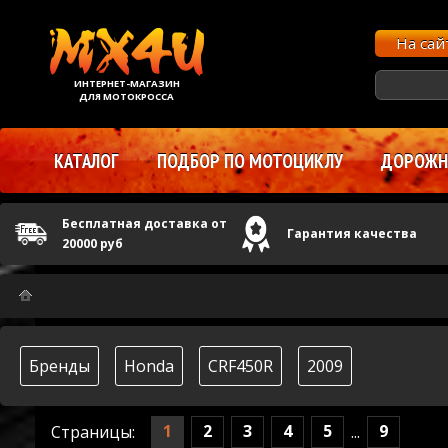
На са
ИНТЕРНЕТ-МАГАЗИН
ДЛЯ МОТОКРОССА
КАТАЛОГ
ПОДБОР ПО МОТОЦИКЛУ
ДОРОЖНЫ
Бесплатная доставка от
Гарантия качества
20000 руб
Бренды
Honda
CRF450R
2009
1
2
3
4
5
9
Страницы:
...