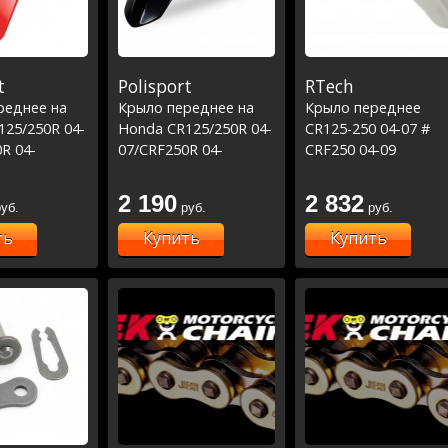
t
Polisport
RTech
реднее на
Крыло переднее на
Крыло переднее
125/250R 04-
Honda CR125/250R 04-
CR125-250 04-07 #
R 04-
07/CRF250R 04-
CRF250 04-09
4-08 красное
09/450R 04-08 черное
#.CRF250X 04-19 #
CRF450X 04-17 Бело
2 190
2 832
уб.
руб.
руб.
ть
Купить
Купить