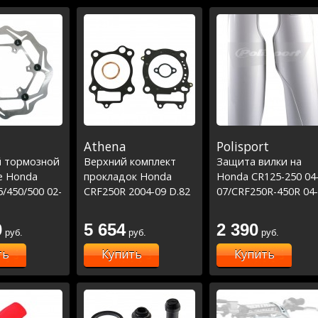
Athena
Polisport
 тормозной
Верхний комплект
Защита вилки на
e Honda
прокладок Honda
Honda CR125-250 04
/450/500 02-
CRF250R 2004-09 D.82
07/CRF250R-450R 04-
16
0
5 654
2 390
руб.
руб.
руб.
ть
Купить
Купить