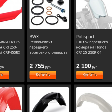
BWX
Polisport
илки CR125-
Ремкомплект
Щиток переднего
 # CRF250-
переднего
номера на Honda
 # CRF450RX
тормозного суппорта
CR125-250R 04-
RF250X 04-19
CR125-250 00-07,
07/CRF250R-CRF450
 05-17
KX450F 06-22,EC450 4T
04-07
2 755
2 190
уб.
руб.
руб.
13-15,RMZ250 04-22,
YZ450F 03-07(18-3005)
ть
Купить
Купить