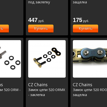
под заклепку
защелка
447
175
руб.
руб.
ть
Купить
Купить
ns
CZ Chains
CZ Chains
пи 520 ORM -
Замок цепи 520 ORMX
Замок цепи 520 RDO
- заклепка
защелка