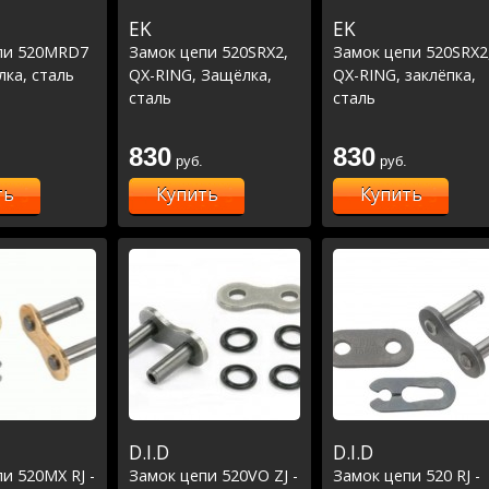
EK
EK
пи 520MRD7
Замок цепи 520SRX2,
Замок цепи 520SRX2
лка, сталь
QX-RING, Защёлка,
QX-RING, заклёпка,
сталь
сталь
830
830
руб.
руб.
ть
Купить
Купить
D.I.D
D.I.D
и 520MX RJ -
Замок цепи 520VO ZJ -
Замок цепи 520 RJ -