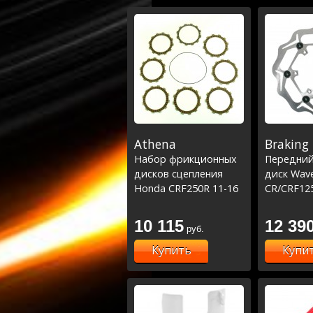
Athena
Braking
Набор фрикционных
Передний
дисков сцепления
диск Wav
Honda CRF250R 11-16
CR/CRF125
23
10 115
12 39
руб.
Купить
Купи