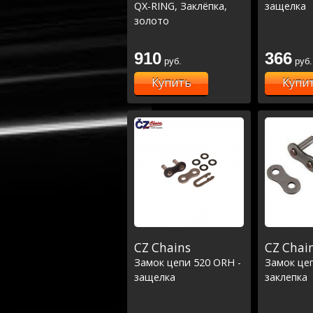
QX-RING, Заклёпка,
защелка
золото
910
366
руб.
руб.
Купить
Купи
CZ Chains
CZ Chai
Замок цепи 520 ORH -
Замок це
защелка
заклепка