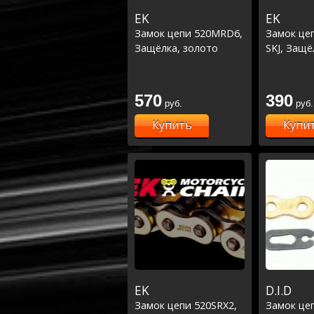
EK
EK
Замок цепи 520MRD6,
Замок це
Защёлка, золото
SKJ, Защё
570
390
руб.
руб.
Купить
Купи
EK
D.I.D
Замок цепи 520SRX2,
Замок цеп