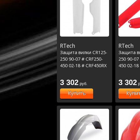
RTech
RTech
Защита вилки CR125-
Защита в
250 90-07 # CRF250-
250 90-07
450 02-18 # CRF450RX
450 02-18
17-18 # CRF250X 04-19
17-18 # C
# CRF450X 05-17
# CRF450X
3 302
3 302
руб.
р
Белый
Красный
Купить
Купи