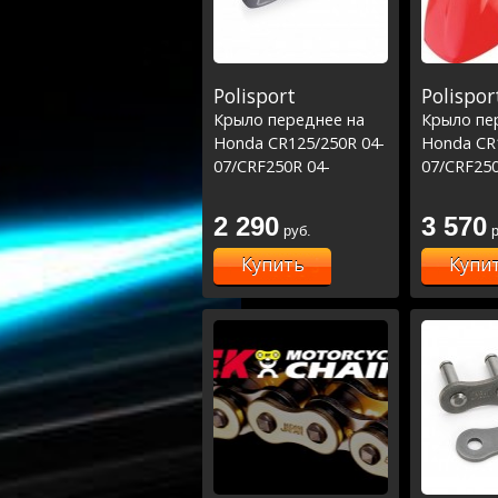
Polisport
Polispor
Крыло переднее на
Крыло пе
Honda CR125/250R 04-
Honda CR
07/CRF250R 04-
07/CRF250
09/450R 04-08 белое
09/450R 0
2 290
3 570
руб.
р
Купить
Купи