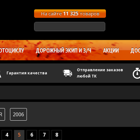
На сайте
11 325
товаров
ОТОЦИКЛУ
ДОРОЖНЫЙ ЭКИП И З/Ч
АКЦИИ
ДОС
Отправление заказов
Гарантия качества
любой ТК
R
2006
4
5
6
7
8