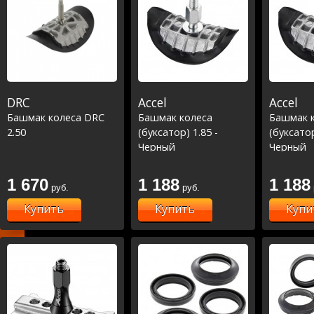
CRF450R 14-22,
CRF450RX 17-22,
CRF450X 19-22
DRC
Accel
Accel
Башмак колеса DRC
Башмак колеса
Башмак 
2.50
(буксатор) 1.85 -
(буксатор
Черный
Черный
1 670
1 188
1 188
руб.
руб.
Купить
Купить
Купи