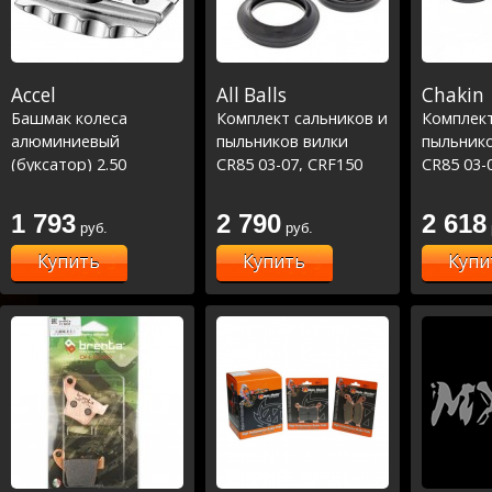
Accel
All Balls
Chakin
Башмак колеса
Комплект сальников и
Комплект
алюминиевый
пыльников вилки
пыльнико
(буксатор) 2.50
CR85 03-07, CRF150
CR85 03-
07-22 # RM85 02-22
07-22 # 
(56-123)
1 793
2 790
2 618
руб.
руб.
Купить
Купить
Купи