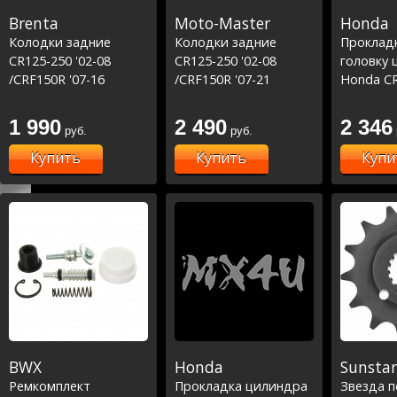
Brenta
Moto-Master
Honda
Колодки задние
Колодки задние
Проклад
CR125-250 '02-08
CR125-250 '02-08
головку 
/CRF150R '07-16
/CRF150R '07-21
Honda CR
/CRF250R '04-16
/CRF250R '04-23
17
/CRF450R '02-16
/CRF450R '02-23
1 990
2 490
2 346
руб.
руб.
(BP886)
(BP886)
Купить
Купить
Купи
BWX
Honda
Sunstar
Ремкомплект
Прокладка цилиндра
Звезда 