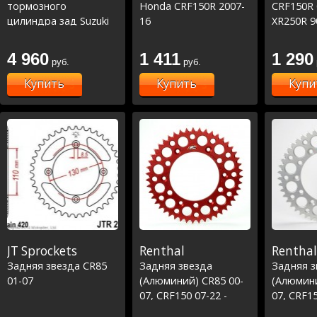
тормозного
Honda CRF150R 2007-
CRF150R 
цилиндра зад Suzuki
16
XR250R 9
RMZ250 07-22,RMZ450
05-20,Yamaha WR250R
4 960
1 411
1 290
руб.
руб.
08-20 (18-1009)
Купить
Купить
Купи
JT Sprockets
Renthal
Renthal
Задняя звезда CR85
Задняя звезда
Задняя з
01-07
(Алюминий) CR85 00-
(Алюмини
07, CRF150 07-22 -
07, CRF15
Красная
Серебро