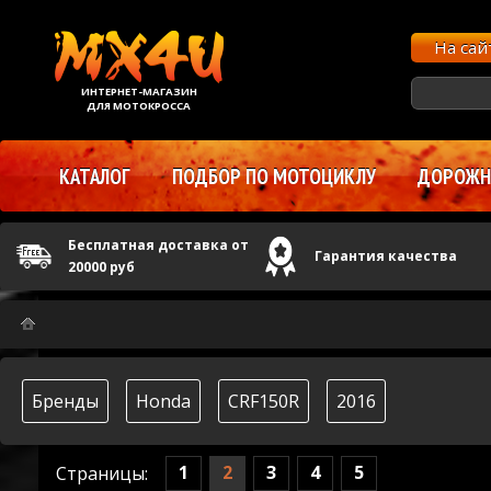
На са
ИНТЕРНЕТ-МАГАЗИН
ДЛЯ МОТОКРОССА
КАТАЛОГ
ПОДБОР ПО МОТОЦИКЛУ
ДОРОЖНЫ
Бесплатная доставка от
Гарантия качества
20000 руб
Бренды
Honda
CRF150R
2016
1
2
3
4
5
Страницы: