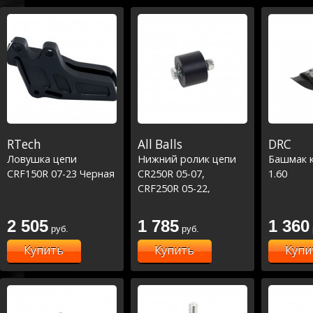
RTech
All Balls
DRC
Ловушка цепи
Нижний ролик цепи
Башмак 
CRF150R 07-23 Черная
CR250R 05-07,
1.60
CRF250R 05-22,
CRF250RX 19-22,
CRF250X 06-
2 505
1 785
1 360
руб.
руб.
17,CRF450R 12-22,
CRF450RX 17-22,
Купить
Купить
Купи
CRF450X 19-22,
верхний ролик
CRF250R 14-22,
CRF250RX 19-22,