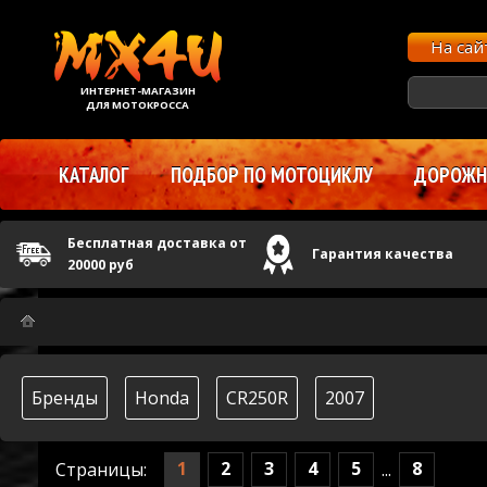
На са
ИНТЕРНЕТ-МАГАЗИН
ДЛЯ МОТОКРОССА
КАТАЛОГ
ПОДБОР ПО МОТОЦИКЛУ
ДОРОЖНЫ
Бесплатная доставка от
Гарантия качества
20000 руб
Бренды
Honda
CR250R
2007
1
2
3
4
5
8
Страницы:
...