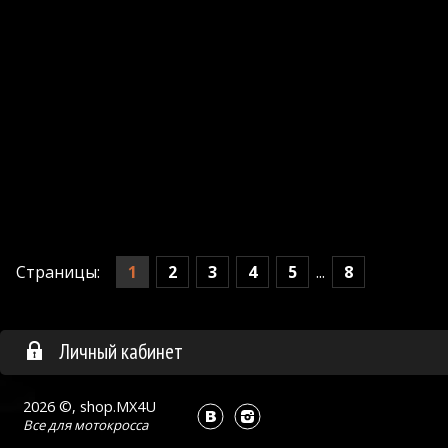
1
2
3
4
5
8
Страницы:
...
Личный кабинет
2026 ©, shop.MX4U
Все для
мотокросса