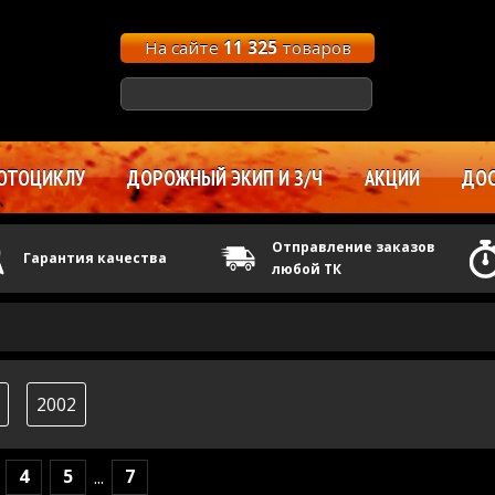
На сайте
11 325
товаров
ОТОЦИКЛУ
ДОРОЖНЫЙ ЭКИП И З/Ч
АКЦИИ
ДОС
Отправление заказов
Гарантия качества
любой ТК
2002
4
5
7
...