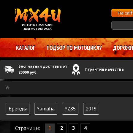
На са
ИНТЕРНЕТ-МАГАЗИН
ДЛЯ МОТОКРОССА
КАТАЛОГ
ПОДБОР ПО МОТОЦИКЛУ
ДОРОЖНЫ
Бесплатная доставка от
Гарантия качества
20000 руб
Бренды
Yamaha
YZ85
2019
1
2
3
4
Страницы: