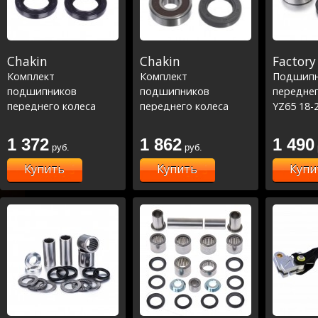
Chakin
Chakin
Factory 
Комплект
Комплект
Подшип
подшипников
подшипников
переднег
переднего колеса
переднего колеса
YZ65 18-2
YZ65 18-23, YZ85 19-23
YZ65 18-23, YZ85 19-23
(25-1736)
Racing Line
1 372
1 862
1 490
руб.
руб.
Купить
Купить
Купи