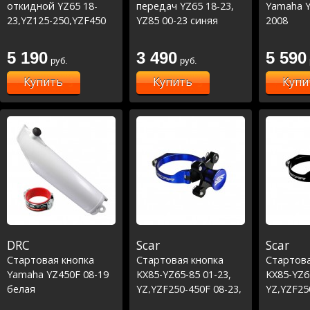
откидной YZ65 18-
передач YZ65 18-23,
Yamaha Y
23,YZ125-250,YZF450
YZ85 00-23 синяя
2008
01-07, YZF250 01-06
/KX65 00-23, KX85 01-
5 190
3 490
5 590
руб.
руб.
23,KX125-250 00-
08,KXF250-450 04-12
Купить
Купить
Купи
/RM85 05-19,RM125-
250 04-08,RMZ250-450
04-23
DRC
Scar
Scar
Стартовая кнопка
Стартовая кнопка
Стартова
Yamaha YZ450F 08-19
KX85-YZ65-85 01-23,
KX85-YZ6
белая
YZ,YZF250-450F 08-23,
YZ,YZF25
RR3002T 16-23 синяя
RR3002T 