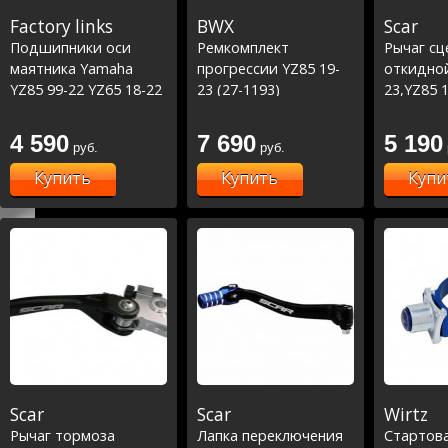
Factory links
BWX
Scar
Подшипники оси
Ремкомплект
Рычаг сц
маятника Yamaha
прогрессии YZ85 19-
откидной
YZ85 99-22 YZ65 18-22
23 (27-1193)
23,YZ85 
(28-1061)
250 15-2
10-23
4 590
7 690
5 190
руб.
руб.
Купить
Купить
Купи
Scar
Scar
Wirtz
Рычаг тормоза
Лапка переключения
Стартова