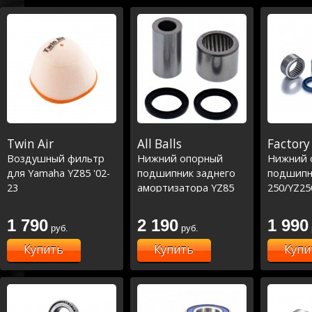
Twin Air
All Balls
Factory 
Воздушный фильтр
Нижний опорный
Нижний 
для Yamaha YZ85 '02-
подшипник заднего
подшипн
23
амортизатора YZ85
250/YZ25
19-23
/YZ450F 
03-23 /W
1 790
2 190
1 990
руб.
руб.
/WRF450 
5015)
Купить
Купить
Купи