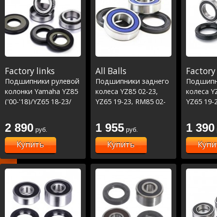
Factory links
All Balls
Factory 
Подшипники рулевой
Подшипники заднего
Подшипн
колонки Yamaha YZ85
колеса YZ85 02-23,
колеса Y
('00-'18)/YZ65 18-23/
YZ65 19-23, RM85 02-
YZ65 19-
KX65-85 ('00-'14) (22-
10
10 (25-11
1022)
2 890
1 955
1 390
руб.
руб.
Купить
Купить
Купи